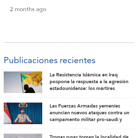
2 months ago
Publicaciones recientes
La Resistencia Islámica en Iraq
pospone la respuesta a la agresión
estadounidense: los mártires
fortalecen nuestra firmeza
Las Fuerzas Armadas yemeníes
anuncian nuevos ataques contra un
campamento militar pro-saudí y
reafirman sus fórmulas de asedio por
asedio y escalada por escalada
Tropas rusas toman la localidad de