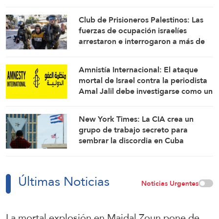
combate: Portavoz
Club de Prisioneros Palestinos: Las
fuerzas de ocupación israelíes
arrestaron e interrogaron a más de
60 ciudadanos del campamento de
Qalandia
Amnistía Internacional: El ataque
mortal de Israel contra la periodista
Amal Jalil debe investigarse como un
crimen de guerra
New York Times: La CIA crea un
grupo de trabajo secreto para
sembrar la discordia en Cuba
Últimas Noticias
Noticias Urgentes
La mortal explosión en Majdal Zoun pone de