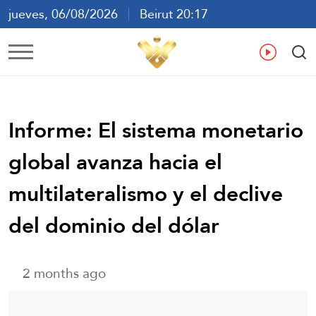
jueves, 06/08/2026
Beirut 20:17
ع
En
Fr
Es
Informe: El sistema monetario
global avanza hacia el
multilateralismo y el declive
del dominio del dólar
2 months ago