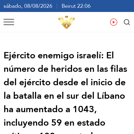
sábado, 08/08/2026
Beirut 22:06
ع
En
Fr
Es
Ejército enemigo israelí: El
número de heridos en las filas
del ejército desde el inicio de
la batalla en el sur del Líbano
ha aumentado a 1043,
incluyendo 59 en estado