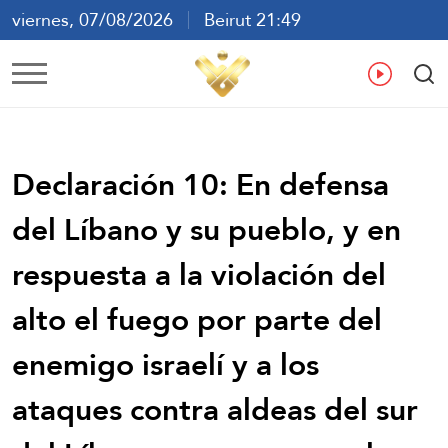
viernes, 07/08/2026
Beirut 21:49
ع
En
Fr
Es
Declaración 10: En defensa
del Líbano y su pueblo, y en
respuesta a la violación del
alto el fuego por parte del
enemigo israelí y a los
ataques contra aldeas del sur