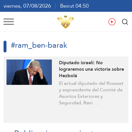
viernes, 07/08/2026
Beirut 04:50
ع
En
Fr
Es
#ram_ben-barak
Diputado israelí: No
lograremos una victoria sobre
Hezbolá
El actual diputado del Knesset
y expresidente del Comité de
Asuntos Exteriores y
Seguridad, Ram …