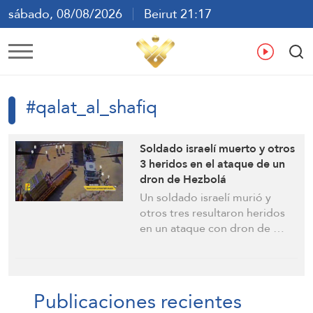
sábado, 08/08/2026
Beirut 21:17
ع
En
Fr
Es
#qalat_al_shafiq
Soldado israelí muerto y otros
3 heridos en el ataque de un
dron de Hezbolá
Un soldado israelí murió y
otros tres resultaron heridos
en un ataque con dron de …
Publicaciones recientes