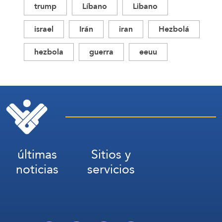
trump
Líbano
Libano
israel
Irán
iran
Hezbolá
hezbola
guerra
eeuu
últimas
Sitios y
noticias
servicios