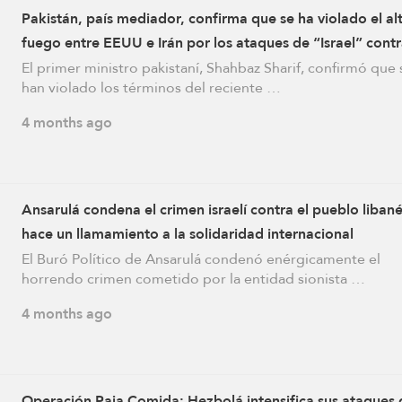
Pakistán, país mediador, confirma que se ha violado el alt
fuego entre EEUU e Irán por los ataques de “Israel” contr
Líbano
El primer ministro pakistaní, Shahbaz Sharif, confirmó que 
han violado los términos del reciente …
4 months ago
Ansarulá condena el crimen israelí contra el pueblo libané
hace un llamamiento a la solidaridad internacional
El Buró Político de Ansarulá condenó enérgicamente el
horrendo crimen cometido por la entidad sionista …
4 months ago
Operación Paja Comida: Hezbolá intensifica sus ataques 