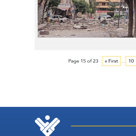
Page 15 of 23
« First
...
10