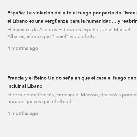
España: La violación del alto el fuego por parte de “Israe
el Líbano es una vergüenza para la humanidad… y reabri
nuestra embajada en Teherán
El ministro de Asuntos Exteriores español, José Manuel
Albares, afirmó que “Israel” violó el alto …
4 months ago
Francia y el Reino Unido señalan que el cese el fuego deb
incluir al Líbano
El presidente francés, Emmanuel Macron, declaró a prime
hora del jueves que el alto el …
4 months ago