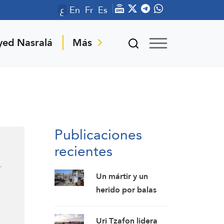
ع
En
Fr
Es
yed Nasralá
Más
Publicaciones
recientes
-
Un mártir y un
herido por balas
de la ocupación
israelí en Gaza
Uri Tzafon lidera