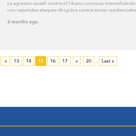
La agresión israelí contra el Líbano continúa intensificándo
con repetidos ataques dirigidos contra zonas residenciale
4 months ago
«
13
14
15
16
17
»
20
...
Last »