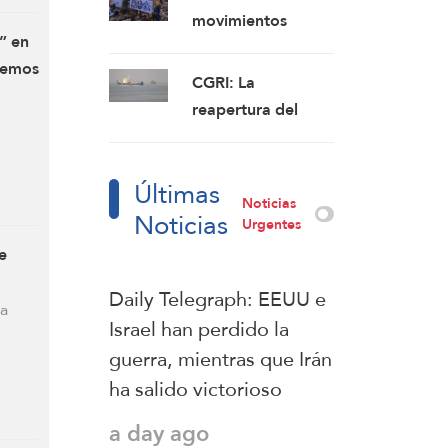
debido a las
movimientos
continuas
l” en
sionistas que
violaciones del alto
remos
planean asentarse
CGRI: La
el fuego
en el sur del Líbano
reapertura del
estrecho de Ormuz
no guarda relación
Últimas
con las
Noticias
Noticias
conversaciones
Urgentes
entre Irán y Omán
e
Daily Telegraph: EEUU e
ra
Israel han perdido la
guerra, mientras que Irán
ha salido victorioso
a day ago