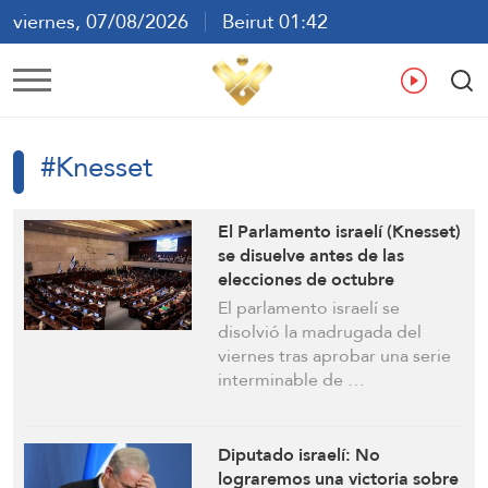
viernes, 07/08/2026
Beirut 01:42
ع
En
Fr
Es
#Knesset
El Parlamento israelí (Knesset)
se disuelve antes de las
elecciones de octubre
El parlamento israelí se
disolvió la madrugada del
viernes tras aprobar una serie
interminable de …
Diputado israelí: No
lograremos una victoria sobre