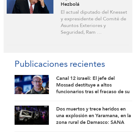
Hezbolá
El actual diputado del Knesset
y expresidente del Comité de
Asuntos Exteriores y
Seguridad, Ram …
Publicaciones recientes
Canal 12 israelí: El jefe del
Mossad destituye a altos
funcionarios tras el fracaso de su
intento por derrocar al régimen
iraní
Dos muertos y trece heridos en
una explosión en Yaramana, en la
zona rural de Damasco: SANA