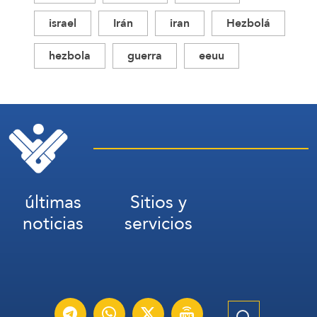
israel
Irán
iran
Hezbolá
hezbola
guerra
eeuu
últimas
Sitios y
noticias
servicios