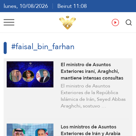
lunes, 10/08/2026
Beirut 11:08
ع
En
Fr
Es
#faisal_bin_farhan
El ministro de Asuntos
Exteriores iraní, Araghchi,
mantiene intensas consultas
con funcionarios saudíes y
El ministro de Asuntos
pakistaníes
Exteriores de la República
Islámica de Irán, Seyed Abbas
Araghchi, sostuvo …
Los ministros de Asuntos
Exteriores de Irán y Arabia