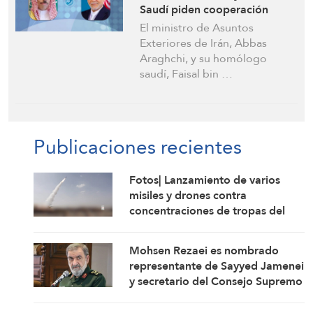
Saudí piden cooperación
regional para prevenir
El ministro de Asuntos
tensiones
Exteriores de Irán, Abbas
Araghchi, y su homólogo
saudí, Faisal bin …
Publicaciones recientes
Fotos| Lanzamiento de varios
misiles y drones contra
concentraciones de tropas del
régimen saudí y depósitos de
armas en Mokha
Mohsen Rezaei es nombrado
representante de Sayyed Jamenei
y secretario del Consejo Supremo
de Seguridad Nacional de Irán