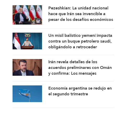
Pezeshkian: La unidad nacional
hace que Irán sea invencible a
pesar de los desafíos económicos
y de seguridad
Un misil balístico yemení impacta
contra un buque petrolero saudí,
obligándolo a retroceder
Irán revela detalles de los
acuerdos preliminares con Omán
y confirma: Los mensajes
estadounidenses indican su
disposición a retomar sus
Economía argentina se redujo en
compromisos
el segundo trimestre