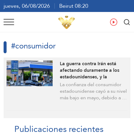
jueves, 06/08/2026
Beirut 08:20
ع
En
Fr
Es
#consumidor
La guerra contra Irán está
afectando duramente a los
estadounidenses, y la
confianza del consumidor se
La confianza del consumidor
encuentra en un mínimo
estadounidense cayó a su nivel
histórico
más bajo en mayo, debido a …
Publicaciones recientes