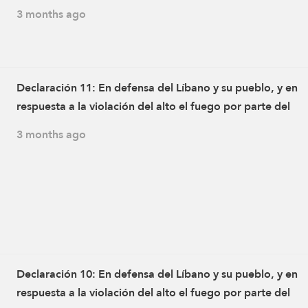
Asociación del Mensaje Islámico mientras inspeccionaba
3 months ago
de los ataques en la ciudad de Deir Qanoun al-Nahr
Declaración 11: En defensa del Líbano y su pueblo, y en
respuesta a la violación del alto el fuego por parte del
enemigo israelí y a los ataques dirigidos contra aldeas en 
3 months ago
del Líbano, que provocaron el martirio de varios civiles y
heridos, los combatientes de la Resistencia Islámica atac
con un dron a las 15:30 de ayer, miércoles 20 de mayo de
2026, la posición de artillería del ejército enemigo israelí 
ciudad de Rshaf
Declaración 10: En defensa del Líbano y su pueblo, y en
respuesta a la violación del alto el fuego por parte del