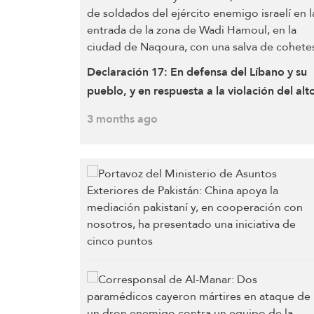
Declaración 17: En defensa del Líbano y su
pueblo, y en respuesta a la violación del alto
fuego por parte del enemigo israelí y a los
3 months ago
ataques dirigidos contra aldeas en el sur del
Líbano, que provocaron el martirio de vario
civiles y heridos, los combatientes de la
Resistencia Islámica atacaron, a las 20:30 de
viernes 22 de mayo de 2026, una
concentración de soldados del ejército
enemigo israelí en la entrada de la zona de
Wadi Hamoul, en la ciudad de Naqoura, co
una salva de cohetes