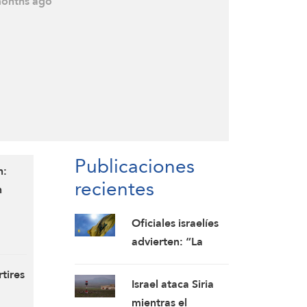
onths ago
a guerra durante su visita a China mañana
Publicaciones
n:
recientes
n
Oficiales israelíes
advierten: “La
zona de seguridad
tires
en el sur del Líbano
Israel ataca Siria
fortalecerá a
mientras el