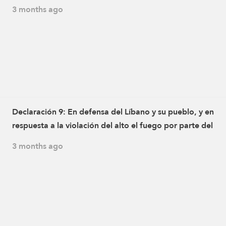
enemigo israelí y a los ataques dirigidos contra aldeas en 
3 months ago
del Líbano, que provocaron el martirio de varios civiles y
heridos, los combatientes de la Resistencia Islámica atac
con un dron a las 15:30 de ayer, miércoles 20 de mayo de
2026, la posición de artillería del ejército enemigo israelí 
ciudad de Rshaf
Declaración 9: En defensa del Líbano y su pueblo, y en
respuesta a la violación del alto el fuego por parte del
enemigo israelí y a los ataques dirigidos contra aldeas en 
3 months ago
del Líbano, que provocaron el martirio de varios civiles y
heridos, los combatientes de la Resistencia Islámica atac
a las 12:00 y a las 16:00 horas de ayer, miércoles 20 de m
de 2026, con un escuadrón de drones de ataque la posici
artillería del ejército enemigo israelí en la ciudad de Al-
Odeissah, en el sur del Líbano