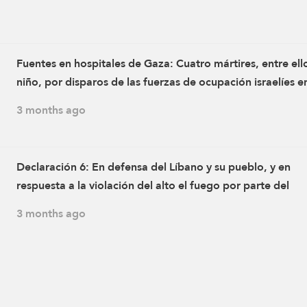
Fuentes en hospitales de Gaza: Cuatro mártires, entre ell
niño, por disparos de las fuerzas de ocupación israelíes e
varias zonas de la Franja de Gaza desde esta mañana
3 months ago
Declaración 6: En defensa del Líbano y su pueblo, y en
respuesta a la violación del alto el fuego por parte del
enemigo israelí y a los ataques dirigidos contra aldeas en 
3 months ago
del Líbano, que provocaron el martirio de varios civiles y
heridos, los combatientes de la Resistencia Islámica atac
con proyectiles de artillería una concentración de soldado
vehículos enemigos israelíes en la ciudad de Qawzah a la
10:45 del jueves 21 de mayo de 2026.