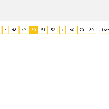
«
48
49
50
51
52
»
60
70
80
...
Last