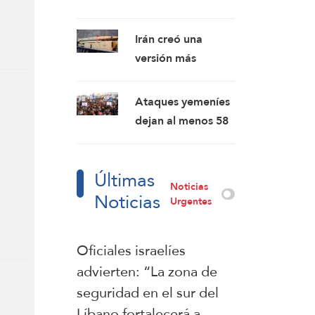
n una
Hezbolá y revivirá
ministro de
su gloria”
Asuntos Exteriores
Irán creó una
turco visita
versión más
Damasco,
avanzada del misil
poniendo de
Kheibar Shekan
Ataques yemeníes
manifiesto las
dejan al menos 58
el sur
tensiones entre Tel
mercenarios
Aviv y Ankara
respaldados por
aron
Últimas
Arabia Saudí
Noticias
Noticias
muertos
Urgentes
en la
Oficiales israelíes
advierten: “La zona de
seguridad en el sur del
Líbano fortalecerá a