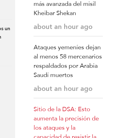
más avanzada del misil
Kheibar Shekan
about an hour ago
os un
n
Ataques yemeníes dejan
al menos 58 mercenarios
respaldados por Arabia
Saudí muertos
about an hour ago
el sur
Sitio de la DSA: Esto
aron
s y
aumenta la precisión de
s
los ataques y la
capacidad de resistir la