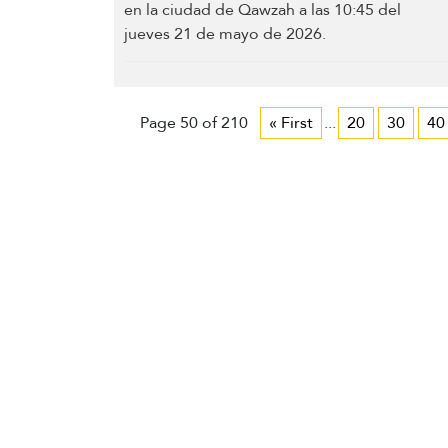
Page 50 of 210
« First
...
20
30
40