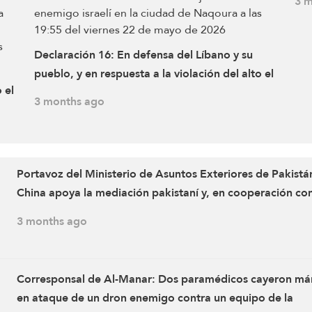
3 m
a l
Declaración 16: En defensa del Líbano y su
pueblo, y en respuesta a la violación del alto el
 el
fuego por parte del enemigo israelí y a los
3 months ago
ataques dirigidos contra aldeas en el sur del
Líbano, que provocaron el martirio de varios
s
civiles y heridos, los combatientes de la
Resistencia Islámica atacaron con un dron una
Portavoz del Ministerio de Asuntos Exteriores de Pakistá
l
concentración de soldados del ejército
China apoya la mediación pakistaní y, en cooperación co
enemigo israelí en la ciudad de Naqoura a las
nosotros, ha presentado una iniciativa de cinco puntos
3 months ago
19:55 del viernes 22 de mayo de 2026
n
Corresponsal de Al-Manar: Dos paramédicos cayeron már
en ataque de un dron enemigo contra un equipo de la