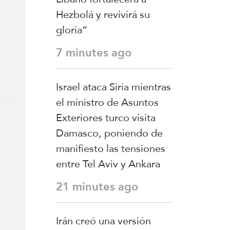
el sur
Hezbolá y revivirá su
gloria”
aron
7 minutes ago
en la
Israel ataca Siria mientras
el ministro de Asuntos
Exteriores turco visita
Damasco, poniendo de
el sur
manifiesto las tensiones
entre Tel Aviv y Ankara
aron,
ayo
21 minutes ago
ón de
Irán creó una versión