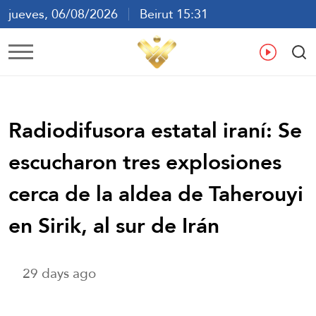
jueves, 06/08/2026
Beirut 15:31
ع
En
Fr
Es
Radiodifusora estatal iraní: Se
escucharon tres explosiones
cerca de la aldea de Taherouyi
en Sirik, al sur de Irán
29 days ago