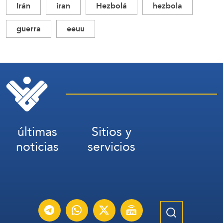
Irán
iran
Hezbolá
hezbola
guerra
eeuu
últimas
Sitios y
noticias
servicios