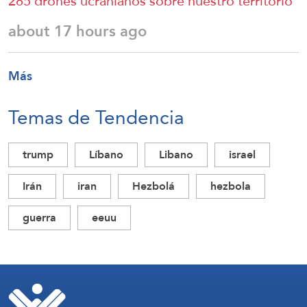
285 drones ucranianos sobre nuestro territorio
about 17 hours ago
Más
Temas de Tendencia
trump
Líbano
Libano
israel
Irán
iran
Hezbolá
hezbola
guerra
eeuu