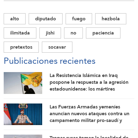
alto
diputado
fuego
hezbola
ilimitada
jishi
no
paciencia
pretextos
socavar
Publicaciones recientes
La Resistencia Islámica en Iraq
pospone la respuesta a la agresión
estadounidense: los mártires
fortalecen nuestra firmeza
Las Fuerzas Armadas yemeníes
anuncian nuevos ataques contra un
campamento militar pro-saudí y
reafirman sus fórmulas de asedio por
asedio y escalada por escalada
Tropas rusas toman la localidad de