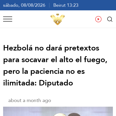
sábado, 08/08/2026
Beirut 13:23
ع
En
Fr
Es
Hezbolá no dará pretextos
para socavar el alto el fuego,
pero la paciencia no es
ilimitada: Diputado
about a month ago