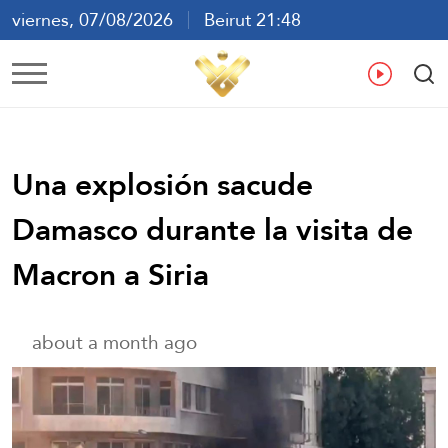
viernes, 07/08/2026
Beirut 21:48
ع
En
Fr
Es
Una explosión sacude
Damasco durante la visita de
Macron a Siria
about a month ago