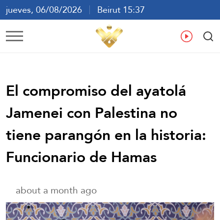
jueves, 06/08/2026
Beirut 15:37
ع
En
Fr
Es
El compromiso del ayatolá
Jamenei con Palestina no
tiene parangón en la historia:
Funcionario de Hamas
about a month ago