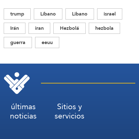
trump
Líbano
Libano
israel
Irán
iran
Hezbolá
hezbola
guerra
eeuu
últimas
Sitios y
noticias
servicios