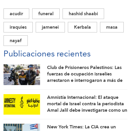
acudir
funeral
hashid shaabi
iraquies
jamenei
Kerbala
masa
nayaf
Publicaciones recientes
Club de Prisioneros Palestinos: Las
fuerzas de ocupación israelíes
arrestaron e interrogaron a más de
60 ciudadanos del campamento de
Qalandia
Amnistía Internacional: El ataque
mortal de Israel contra la periodista
Amal Jalil debe investigarse como un
crimen de guerra
New York Times: La CIA crea un