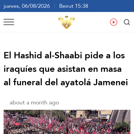
jueves, 06/08/2026
Beirut 15:38
ع
En
Fr
Es
El Hashid al-Shaabi pide a los
iraquíes que asistan en masa
al funeral del ayatolá Jamenei
about a month ago