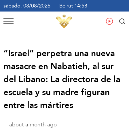
sábado, 08/08/2026
Beirut 14:58
ع
En
Fr
Es
“Israel” perpetra una nueva
masacre en Nabatieh, al sur
del Líbano: La directora de la
escuela y su madre figuran
entre las mártires
about a month ago