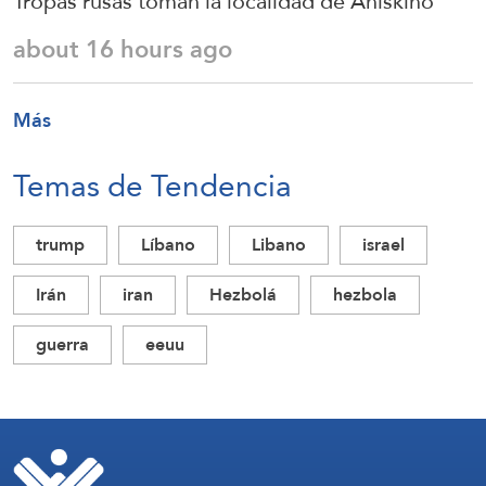
Tropas rusas toman la localidad de Aniskino
about 16 hours ago
Más
Temas de Tendencia
trump
Líbano
Libano
israel
Irán
iran
Hezbolá
hezbola
guerra
eeuu