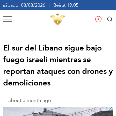
sábado, 08/08/2026
Beirut 19:05
ع
En
Fr
Es
El sur del Líbano sigue bajo
fuego israelí mientras se
reportan ataques con drones y
demoliciones
about a month ago