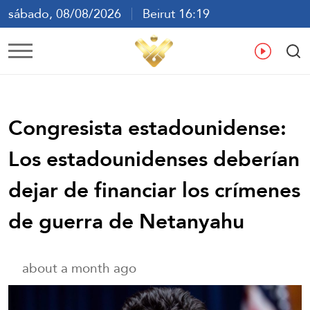
sábado, 08/08/2026
Beirut 16:19
ع
En
Fr
Es
Congresista estadounidense:
Los estadounidenses deberían
dejar de financiar los crímenes
de guerra de Netanyahu
about a month ago