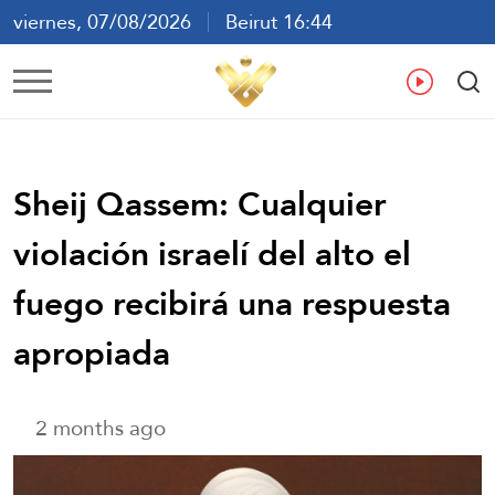
viernes, 07/08/2026
Beirut 16:44
ع
En
Fr
Es
Sheij Qassem: Cualquier
violación israelí del alto el
fuego recibirá una respuesta
apropiada
2 months ago