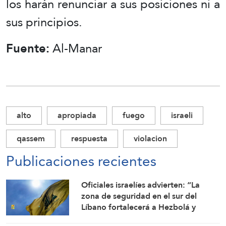
los harán renunciar a sus posiciones ni a
sus principios.
Fuente:
Al-Manar
alto
apropiada
fuego
israeli
qassem
respuesta
violacion
Publicaciones recientes
Oficiales israelíes advierten: “La
zona de seguridad en el sur del
Líbano fortalecerá a Hezbolá y
revivirá su gloria”