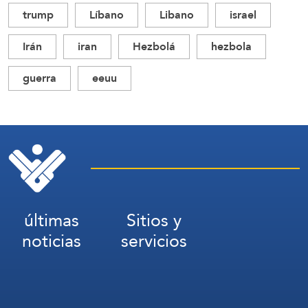
trump
Líbano
Libano
israel
Irán
iran
Hezbolá
hezbola
guerra
eeuu
últimas
Sitios y
noticias
servicios