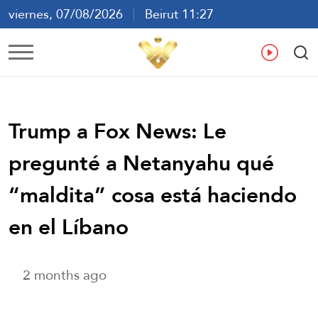
viernes, 07/08/2026
Beirut 11:27
ع
En
Fr
Es
Trump a Fox News: Le
pregunté a Netanyahu qué
“maldita” cosa está haciendo
en el Líbano
2 months ago