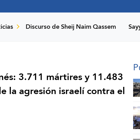
icias
Discurso de Sheij Naim Qassem
Say
P
anés: 3.711 mártires y 11.483
e la agresión israelí contra el