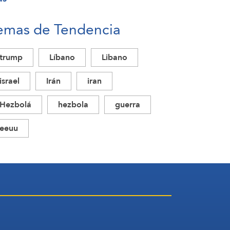
emas de Tendencia
trump
Líbano
Libano
israel
Irán
iran
Hezbolá
hezbola
guerra
eeuu