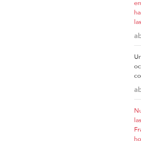
em
ha
la
a
Un
oc
co
a
Nu
la
Fr
ho