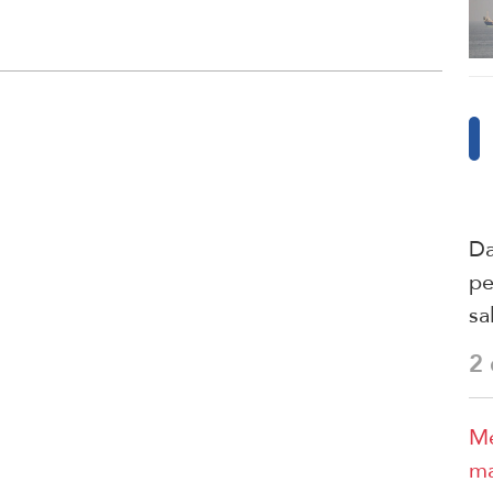
Da
pe
sa
2
Me
ma