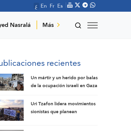
ع
En
Fr
Es
yed Nasralá
Más
ublicaciones recientes
Un mártir y un herido por balas
de la ocupación israelí en Gaza
debido a las continuas
violaciones del alto el fuego
Uri Tzafon lidera movimientos
sionistas que planean
asentarse en el sur del Líbano