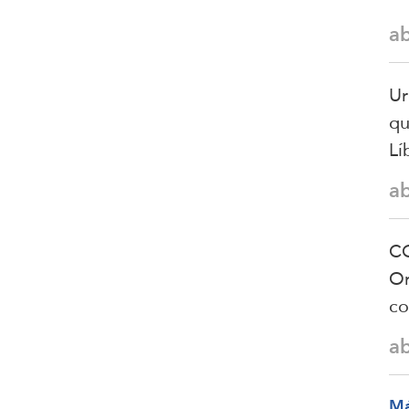
a
Ur
qu
Lí
a
CG
Or
co
a
M