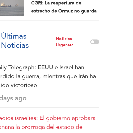
CGRI: La reapertura del
estrecho de Ormuz no guarda
relación con las
conversaciones entre Irán y
Últimas
Omán
Noticias
Noticias
Urgentes
ily Telegraph: EEUU e Israel han
rdido la guerra, mientras que Irán ha
lido victorioso
 days ago
dios israelíes: El gobierno aprobará
ñana la prórroga del estado de