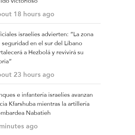
lido victorioso
bout 18 hours ago
iciales israelíes advierten: “La zona
 seguridad en el sur del Líbano
rtalecerá a Hezbolá y revivirá su
oria”
bout 23 hours ago
nques e infantería israelíes avanzan
cia Kfarshuba mientras la artillería
mbardea Nabatieh
 minutes ago