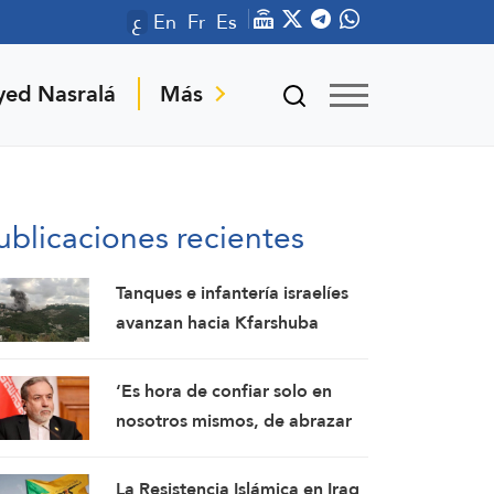
ع
En
Fr
Es
yed Nasralá
Más
ublicaciones recientes
Tanques e infantería israelíes
avanzan hacia Kfarshuba
mientras la artillería
bombardea Nabatieh
‘Es hora de confiar solo en
nosotros mismos, de abrazar
la verdadera hermandad’:
Araghchi
La Resistencia Islámica en Iraq