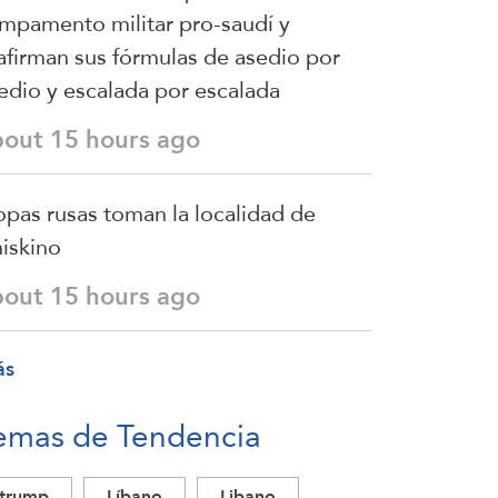
mpamento militar pro-saudí y
afirman sus fórmulas de asedio por
edio y escalada por escalada
bout 15 hours ago
opas rusas toman la localidad de
iskino
bout 15 hours ago
ás
emas de Tendencia
trump
Líbano
Libano