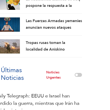
pospone la respuesta a la
agresión estadounidense: los
mártires fortalecen nuestra
Las Fuerzas Armadas yemeníes
firmeza
anuncian nuevos ataques
contra un campamento militar
pro-saudí y reafirman sus
Tropas rusas toman la
fórmulas de asedio por asedio
localidad de Aniskino
y escalada por escalada
Últimas
Noticias
Noticias
Urgentes
ily Telegraph: EEUU e Israel han
rdido la guerra, mientras que Irán ha