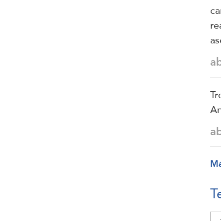
ca
re
as
a
Tr
An
a
M
T