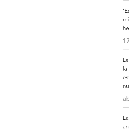
‘E
mi
he
1
La
la
es
nu
a
La
an