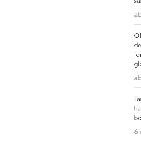
sa
a
Of
de
fo
gl
a
Ta
ha
bo
6