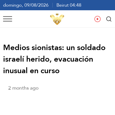
domingo, 09/08/2026
Beirut 04:48
ع
En
Fr
Es
Medios sionistas: un soldado
israelí herido, evacuación
inusual en curso
2 months ago