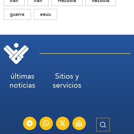
Irán
iran
Hezbolá
hezbola
guerra
eeuu
últimas
Sitios y
noticias
servicios