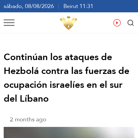
sábado, 08/08/2026
Beirut 11:31
ع
En
Fr
Es
Continúan los ataques de
Hezbolá contra las fuerzas de
ocupación israelíes en el sur
del Líbano
2 months ago