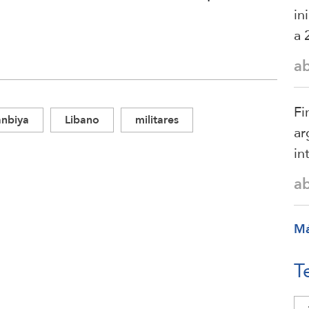
in
a 
a
Fi
anbiya
Libano
militares
ar
in
a
M
T