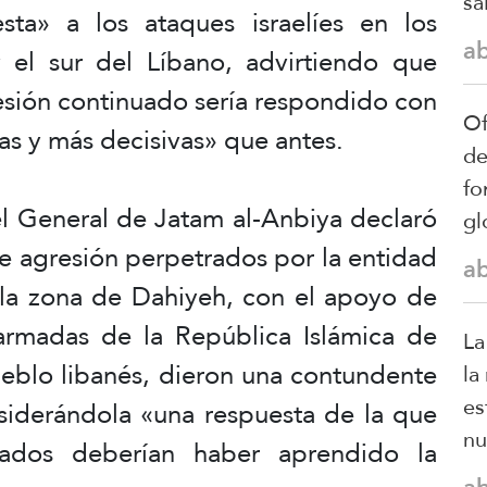
sa
ta» a los ataques israelíes en los
a
 el sur del Líbano, advirtiendo que
esión continuado sería respondido con
Of
s y más decisivas» que antes.
de
fo
l General de Jatam al-Anbiya declaró
gl
de agresión perpetrados por la entidad
a
y la zona de Dahiyeh, con el apoyo de
armadas de la República Islámica de
La
ueblo libanés, dieron una contundente
la
es
nsiderándola «una respuesta de la que
nu
liados deberían haber aprendido la