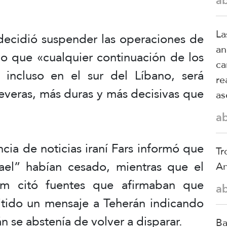
a
La
ecidió suspender las operaciones de
an
do que «cualquier continuación de los
ca
 incluso en el sur del Líbano, será
re
veras, más duras y más decisivas que
as
a
cia de noticias iraní Fars informó que
Tr
srael” habían cesado, mientras que el
An
yom citó fuentes que afirmaban que
a
itido un mensaje a Teherán indicando
n se abstenía de volver a disparar.
Ba