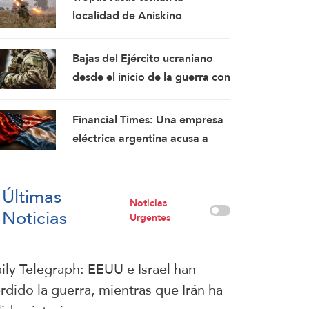
fórmulas de asedio por asedio
localidad de Aniskino
y escalada por escalada
Bajas del Ejército ucraniano
desde el inicio de la guerra con
Rusia ascienden a 2,5 millones:
Rusia
Financial Times: Una empresa
eléctrica argentina acusa a
Washington de interferir en un
proyecto con China
Últimas
Noticias
Noticias
Urgentes
ily Telegraph: EEUU e Israel han
rdido la guerra, mientras que Irán ha