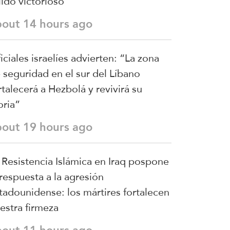
lido victorioso
bout 14 hours ago
iciales israelíes advierten: “La zona
 seguridad en el sur del Líbano
rtalecerá a Hezbolá y revivirá su
oria”
bout 19 hours ago
 Resistencia Islámica en Iraq pospone
 respuesta a la agresión
tadounidense: los mártires fortalecen
estra firmeza