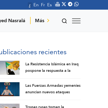
ع
En
Fr
Es
yed Nasralá
Más
ublicaciones recientes
La Resistencia Islámica en Iraq
pospone la respuesta a la
agresión estadounidense: los
mártires fortalecen nuestra
Las Fuerzas Armadas yemeníes
firmeza
anuncian nuevos ataques
contra un campamento militar
pro-saudí y reafirman sus
Tropas rusas toman la