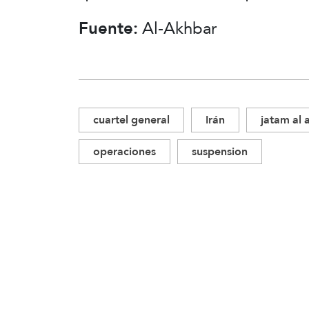
Fuente:
Al-Akhbar
cuartel general
Irán
jatam al 
operaciones
suspension