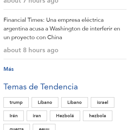
about 7 hours ago
Financial Times: Una empresa eléctrica
argentina acusa a Washington de interferir en
un proyecto con China
about 8 hours ago
Más
Temas de Tendencia
trump
Líbano
Libano
israel
Irán
iran
Hezbolá
hezbola
guerra
eeuu