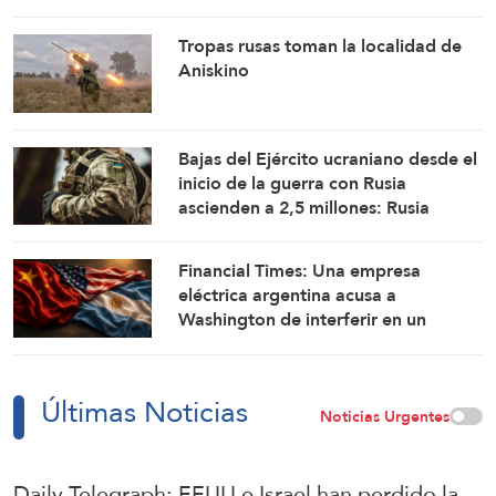
reafirman sus fórmulas de asedio por
asedio y escalada por escalada
Tropas rusas toman la localidad de
Aniskino
Bajas del Ejército ucraniano desde el
inicio de la guerra con Rusia
ascienden a 2,5 millones: Rusia
Financial Times: Una empresa
eléctrica argentina acusa a
Washington de interferir en un
proyecto con China
Últimas Noticias
Noticias Urgentes
Daily Telegraph: EEUU e Israel han perdido la