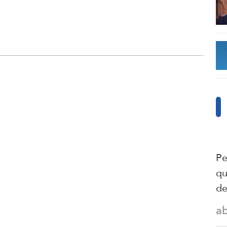
Pe
qu
de
a