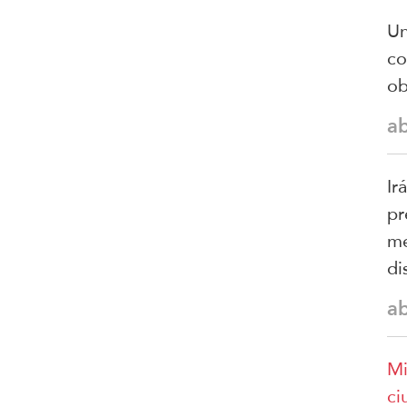
Un
co
ob
a
Ir
pr
me
di
a
Mi
ci