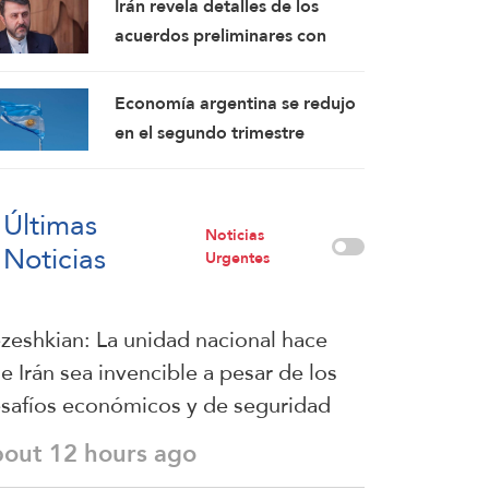
Irán revela detalles de los
acuerdos preliminares con
Omán y confirma: Los
mensajes estadounidenses
Economía argentina se redujo
indican su disposición a
en el segundo trimestre
retomar sus compromisos
Últimas
Noticias
Noticias
Urgentes
zeshkian: La unidad nacional hace
e Irán sea invencible a pesar de los
safíos económicos y de seguridad
bout 12 hours ago