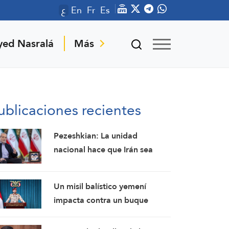
ع
En
Fr
Es
yed Nasralá
Más
ublicaciones recientes
Pezeshkian: La unidad
nacional hace que Irán sea
invencible a pesar de los
desafíos económicos y de
Un misil balístico yemení
seguridad
impacta contra un buque
petrolero saudí, obligándolo a
retroceder