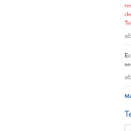
re
de
Te
a
Ec
se
a
M
T