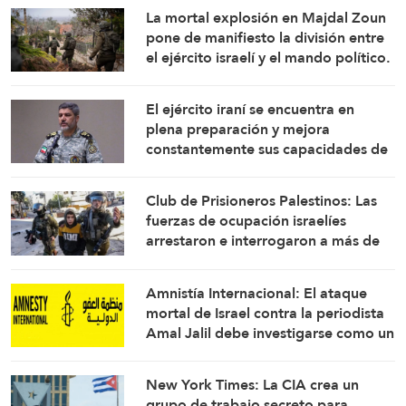
La mortal explosión en Majdal Zoun
pone de manifiesto la división entre
el ejército israelí y el mando político.
Las investigaciones no logran
identificar las circunstancias
El ejército iraní se encuentra en
plena preparación y mejora
constantemente sus capacidades de
combate: Portavoz
Club de Prisioneros Palestinos: Las
fuerzas de ocupación israelíes
arrestaron e interrogaron a más de
60 ciudadanos del campamento de
Qalandia
Amnistía Internacional: El ataque
mortal de Israel contra la periodista
Amal Jalil debe investigarse como un
crimen de guerra
New York Times: La CIA crea un
grupo de trabajo secreto para