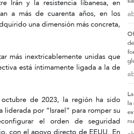
sa
e Irán y la resistencia libanesa, en
tan a más de cuarenta años, en los
a
adquirido una dimensión más concreta,
Of
de
fo
ar más inextricablemente unidas que
gl
ectiva está íntimamente ligada a la de
a
La
octubre de 2023, la región ha sido
la
a liderada por “Israel” para romper su
es
reconfigurar el orden de seguridad
nu
nio, con el apoyo directo de EEUU. En