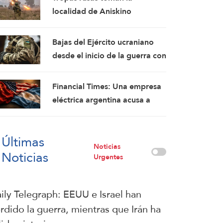
fórmulas de asedio por asedio
localidad de Aniskino
y escalada por escalada
Bajas del Ejército ucraniano
desde el inicio de la guerra con
Rusia ascienden a 2,5 millones:
Rusia
Financial Times: Una empresa
eléctrica argentina acusa a
Washington de interferir en un
proyecto con China
Últimas
Noticias
Noticias
Urgentes
ily Telegraph: EEUU e Israel han
rdido la guerra, mientras que Irán ha