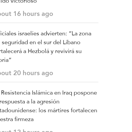
lido victorioso
bout 16 hours ago
iciales israelíes advierten: “La zona
 seguridad en el sur del Líbano
rtalecerá a Hezbolá y revivirá su
oria”
bout 20 hours ago
 Resistencia Islámica en Iraq pospone
 respuesta a la agresión
tadounidense: los mártires fortalecen
estra firmeza