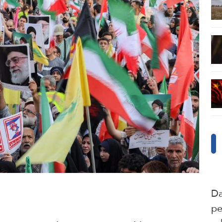
Da
pe