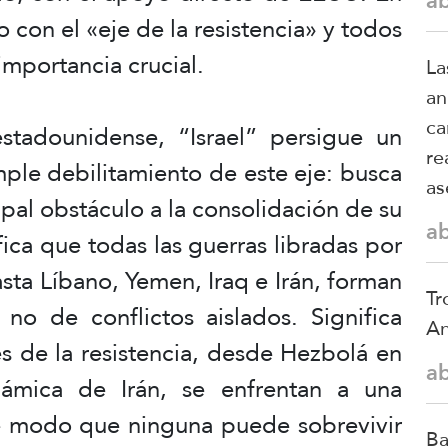
a
 con el «eje de la resistencia» y todos
mportancia crucial.
La
an
ca
tadounidense, “Israel” persigue un
re
mple debilitamiento de este eje: busca
as
cipal obstáculo a la consolidación de su
a
ica que todas las guerras libradas por
sta Líbano, Yemen, Iraq e Irán, forman
Tr
o de conflictos aislados. Significa
An
s de la resistencia, desde Hezbolá en
a
lámica de Irán, se enfrentan a una
e modo que ninguna puede sobrevivir
Ba