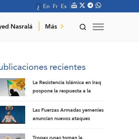
ع
En
Fr
Es
yed Nasralá
Más
ublicaciones recientes
La Resistencia Islámica en Iraq
pospone la respuesta a la
agresión estadounidense: los
mártires fortalecen nuestra
Las Fuerzas Armadas yemeníes
firmeza
anuncian nuevos ataques
contra un campamento militar
pro-saudí y reafirman sus
Tropas rusas toman la