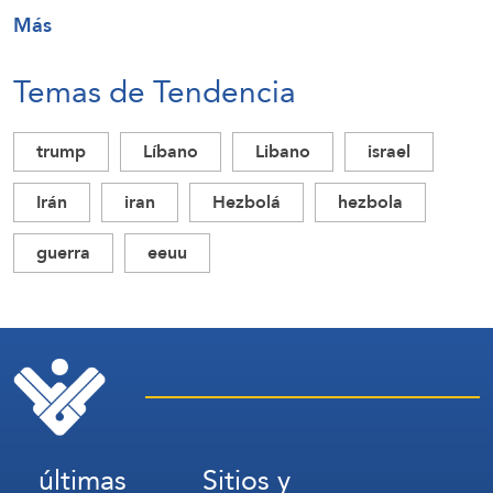
Más
Temas de Tendencia
trump
Líbano
Libano
israel
Irán
iran
Hezbolá
hezbola
guerra
eeuu
últimas
Sitios y