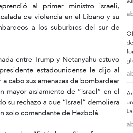
sa
endió al primer ministro israelí,
a
calada de violencia en el Líbano y su
bardeos a los suburbios del sur de
Of
de
fo
lamada entre Trump y Netanyahu estuvo
gl
presidente estadounidense le dijo al
a
evar a cabo sus amenazas de bombardear
un mayor aislamiento de “Israel” en el
Ar
do su rechazo a que “Israel” demoliera
un
La
a un solo comandante de Hezbolá.
a