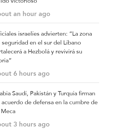
lido victorioso
bout an hour ago
iciales israelíes advierten: “La zona
 seguridad en el sur del Líbano
rtalecerá a Hezbolá y revivirá su
oria”
bout 6 hours ago
abia Saudí, Pakistán y Turquía firman
 acuerdo de defensa en la cumbre de
 Meca
bout 3 hours ago