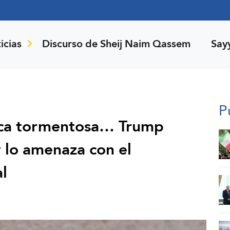
icias
Discurso de Sheij Naim Qassem
Say
P
nica tormentosa… Trump
 lo amenaza con el
al