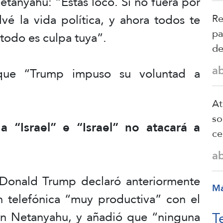
etanyahu: “Estás loco. Si no fuera por
alvé la vida política, y ahora todos te
Re
pa
 todo es culpa tuya”.
de
a
 que “Trump impuso su voluntad a
.
At
so
 “Israel” e “Israel” no atacará a
ce
a
 Donald Trump declaró anteriormente
M
 telefónica “muy productiva” con el
T
mín Netanyahu, y añadió que “ninguna