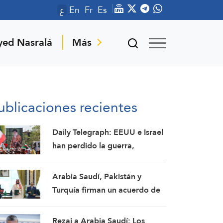
ع
En
Fr
Es
yed Nasralá
Más
ublicaciones recientes
Daily Telegraph: EEUU e Israel
han perdido la guerra,
mientras que Irán ha salido
victorioso
Arabia Saudí, Pakistán y
Turquía firman un acuerdo de
defensa en la cumbre de La
Meca
Rezai a Arabia Saudí: Los