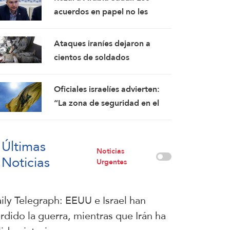
acuerdos en papel no les
brindarán seguridad y deben
corregir sus políticas
Ataques iraníes dejaron a
cientos de soldados
estadounidenses con lesiones
cerebrales permanentes
Oficiales israelíes advierten:
“La zona de seguridad en el
sur del Líbano fortalecerá a
Hezbolá y revivirá su gloria”
Últimas
Noticias
Noticias
Urgentes
ily Telegraph: EEUU e Israel han
rdido la guerra, mientras que Irán ha