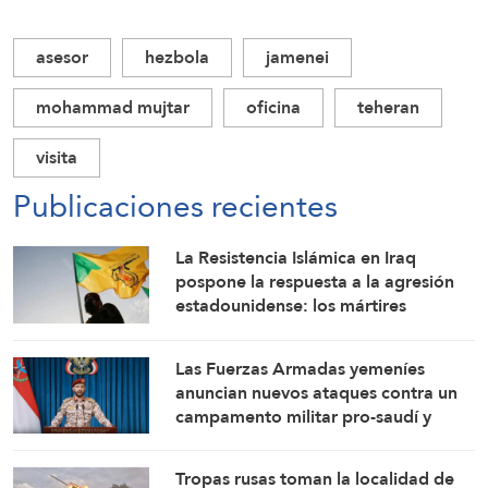
asesor
hezbola
jamenei
mohammad mujtar
oficina
teheran
visita
Publicaciones recientes
La Resistencia Islámica en Iraq
pospone la respuesta a la agresión
estadounidense: los mártires
fortalecen nuestra firmeza
Las Fuerzas Armadas yemeníes
anuncian nuevos ataques contra un
campamento militar pro-saudí y
reafirman sus fórmulas de asedio por
asedio y escalada por escalada
Tropas rusas toman la localidad de