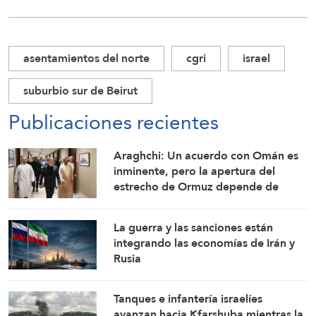
asentamientos del norte
cgri
israel
suburbio sur de Beirut
Publicaciones recientes
Araghchi: Un acuerdo con Omán es
inminente, pero la apertura del
estrecho de Ormuz depende de
ciertas condiciones
La guerra y las sanciones están
integrando las economías de Irán y
Rusia
Tanques e infantería israelíes
avanzan hacia Kfarshuba mientras la