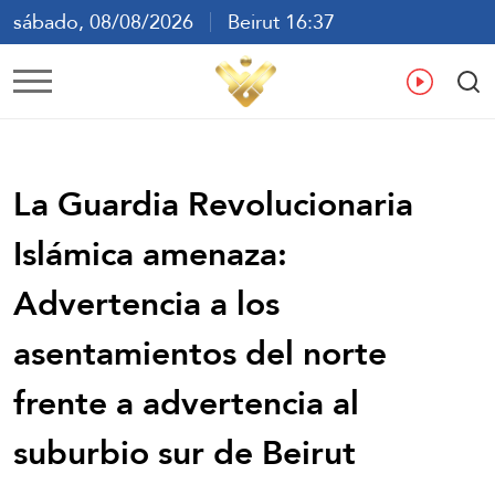
sábado, 08/08/2026
Beirut 16:37
ع
En
Fr
Es
La Guardia Revolucionaria
Islámica amenaza:
Advertencia a los
asentamientos del norte
frente a advertencia al
suburbio sur de Beirut