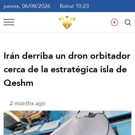
jueves, 06/08/2026
Beirut 10:23
ع
En
Fr
Es
Irán derriba un dron orbitador
cerca de la estratégica isla de
Qeshm
2 months ago