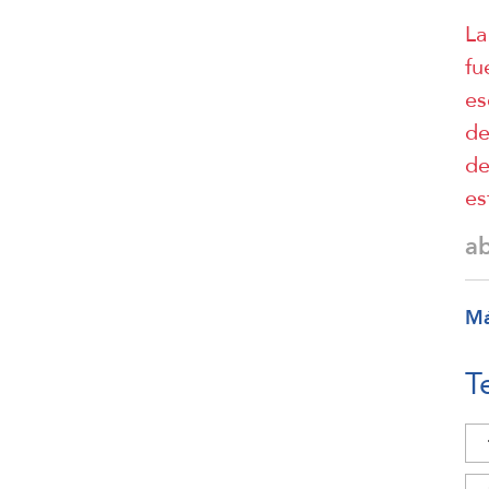
La
fu
es
de
de
es
a
M
T