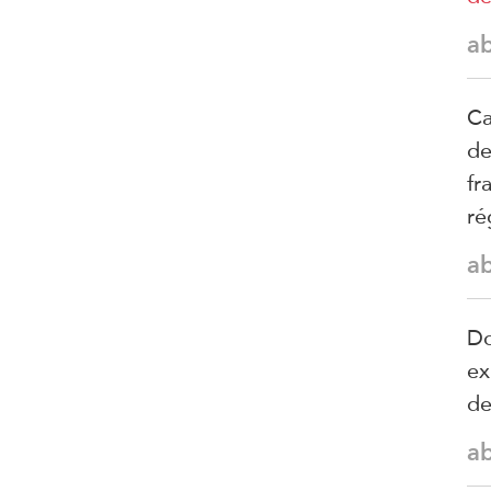
a
Ca
de
fr
ré
a
Do
ex
d
a