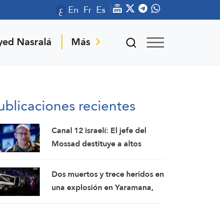
ع
En
Fr
Es
yed Nasralá
Más
ublicaciones recientes
Canal 12 israelí: El jefe del
Mossad destituye a altos
funcionarios tras el fracaso de
su intento por derrocar al
Dos muertos y trece heridos en
régimen iraní
una explosión en Yaramana,
en la zona rural de Damasco:
SANA