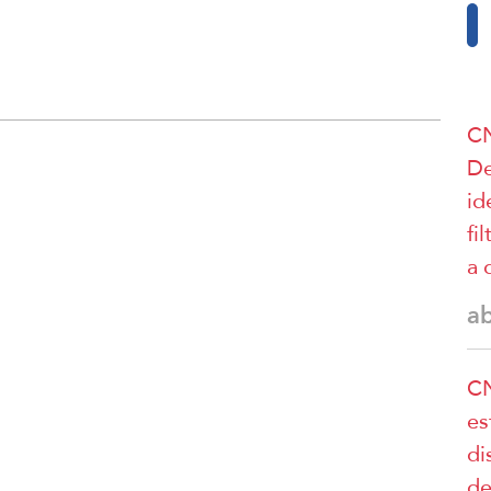
CN
De
id
fi
a 
a
CN
es
di
de