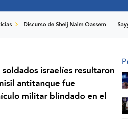
icias
Discurso de Sheij Naim Qassem
Say
P
 soldados israelíes resultaron
isil antitanque fue
culo militar blindado en el