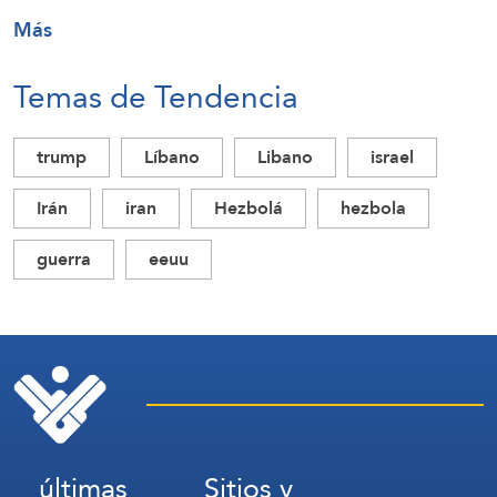
Más
Temas de Tendencia
trump
Líbano
Libano
israel
Irán
iran
Hezbolá
hezbola
guerra
eeuu
últimas
Sitios y