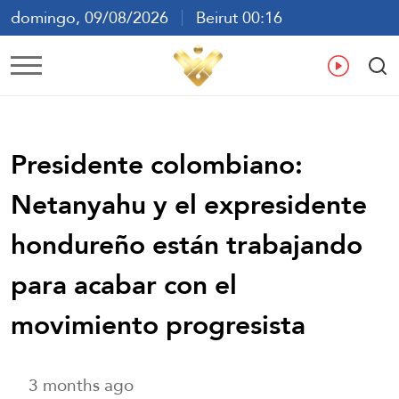
domingo, 09/08/2026
Beirut 00:16
ع
En
Fr
Es
Presidente colombiano:
Netanyahu y el expresidente
hondureño están trabajando
para acabar con el
movimiento progresista
3 months ago