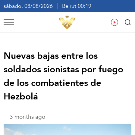
sábado, 08/08/2026
Beirut 00:19
ع
En
Fr
Es
Nuevas bajas entre los
soldados sionistas por fuego
de los combatientes de
Hezbolá
3 months ago