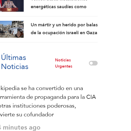
Revolucionaria Islámica
energéticas saudíes como
respuesta a las violaciones de
su espacio aéreo
Un mártir y un herido por balas
de la ocupación israelí en Gaza
debido a las continuas
violaciones del alto el fuego
Últimas
Noticias
Noticias
Urgentes
kipedia se ha convertido en una
rramienta de propaganda para la CIA
otras instituciones poderosas,
vierte su cofundador
4 minutes ago