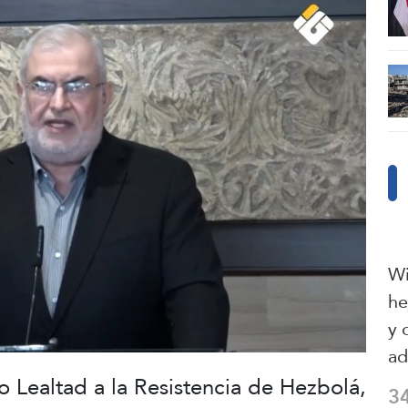
Wi
he
y 
ad
o Lealtad a la Resistencia de Hezbolá,
3