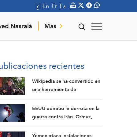
ع
En
Fr
Es
yed Nasralá
Más
ublicaciones recientes
Wikipedia se ha convertido en
una herramienta de
propaganda para la CIA y
otras instituciones poderosas,
EEUU admitió la derrota en la
advierte su cofundador
guerra contra Irán. Ormuz,
herramienta de poder:
Comandante de la Guardia
Yemen ataca instalaciones