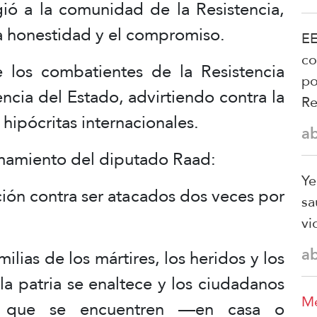
ó a la comunidad de la Resistencia,
a honestidad y el compromiso.
EE
co
 los combatientes de la Resistencia
po
ncia del Estado, advirtiendo contra la
Re
 hipócritas internacionales.
a
lamamiento del diputado Raad:
Ye
ción contra ser atacados dos veces por
sa
vi
a
lias de los mártires, los heridos y los
 la patria se enaltece y los ciudadanos
Me
a que se encuentren —en casa o