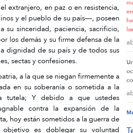
ma
el extranjero, en paz o en resistencia,
em
ecinos y el pueblo de su país—, poseen
ha
 su sinceridad, paciencia, sacrificio,
la
or los demás y su firme defensa de la
a
la dignidad de su país y de todos sus
nes, sectas y confesiones.
Un
oc
patria, a la que se niegan firmemente a
co
ada en su soberanía o sometida a la
a
la tutela; Y debido a que ustedes
pugnable contra la expansión de la
M
sta, hoy están sometidos a la guerra de
T
 objetivo es doblegar su voluntad