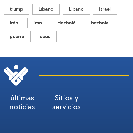
trump
Líbano
Libano
israel
Irán
iran
Hezbolá
hezbola
guerra
eeuu
últimas
Sitios y
noticias
servicios