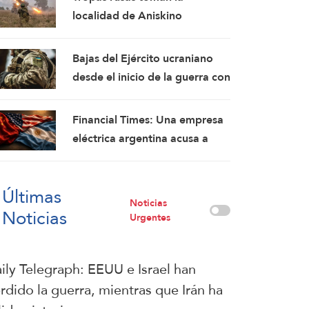
fórmulas de asedio por asedio
localidad de Aniskino
y escalada por escalada
Bajas del Ejército ucraniano
desde el inicio de la guerra con
Rusia ascienden a 2,5 millones:
Rusia
Financial Times: Una empresa
eléctrica argentina acusa a
Washington de interferir en un
proyecto con China
Últimas
Noticias
Noticias
Urgentes
ily Telegraph: EEUU e Israel han
rdido la guerra, mientras que Irán ha