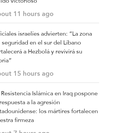
lido victorioso
bout 11 hours ago
iciales israelíes advierten: “La zona
 seguridad en el sur del Líbano
rtalecerá a Hezbolá y revivirá su
oria”
bout 15 hours ago
 Resistencia Islámica en Iraq pospone
 respuesta a la agresión
tadounidense: los mártires fortalecen
estra firmeza