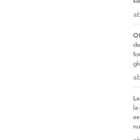
sa
a
Of
de
fo
gl
a
La
la
es
nu