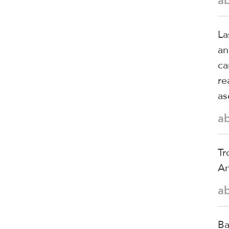
a
La
an
ca
re
as
a
Tr
An
a
Ba