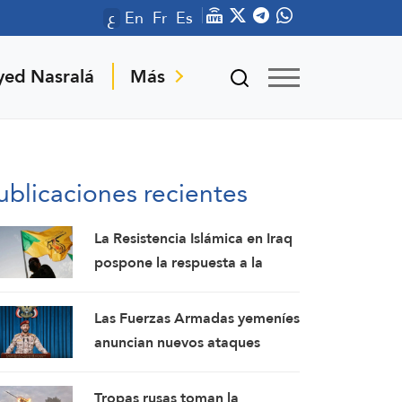
ع
En
Fr
Es
yed Nasralá
Más
ublicaciones recientes
La Resistencia Islámica en Iraq
pospone la respuesta a la
agresión estadounidense: los
mártires fortalecen nuestra
Las Fuerzas Armadas yemeníes
firmeza
anuncian nuevos ataques
contra un campamento militar
pro-saudí y reafirman sus
Tropas rusas toman la