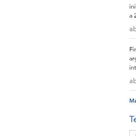
in
a 
a
Fi
ar
in
a
M
T