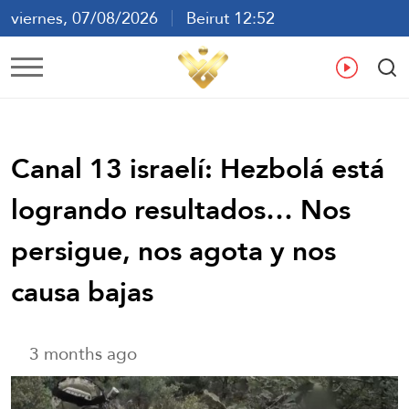
viernes, 07/08/2026
Beirut 12:52
ع
En
Fr
Es
Canal 13 israelí: Hezbolá está
logrando resultados… Nos
persigue, nos agota y nos
causa bajas
3 months ago