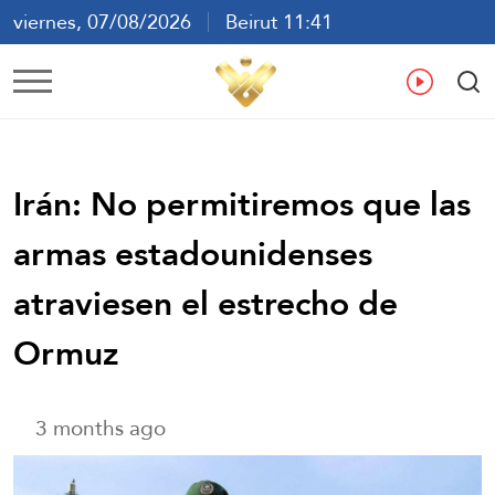
viernes, 07/08/2026
Beirut 11:41
ع
En
Fr
Es
Irán: No permitiremos que las
armas estadounidenses
atraviesen el estrecho de
Ormuz
3 months ago