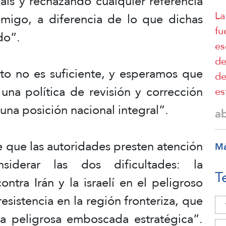
aís y rechazando cualquier referencia
La
emigo, a diferencia de lo que dichas
fu
do”.
es
de
o no es suficiente, y esperamos que
de
una política de revisión y corrección
es
una posición nacional integral”.
a
 que las autoridades presten atención
M
iderar las dos dificultades: la
T
ntra Irán y la israelí en el peligroso
esistencia en la región fronteriza, que
 peligrosa emboscada estratégica”.