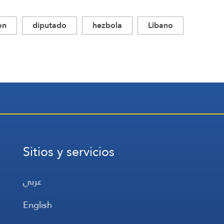
on
diputado
hezbola
Libano
Sitios y servicios
عربي
English