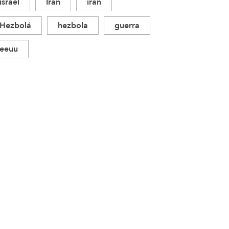
israel
Irán
iran
Hezbolá
hezbola
guerra
eeuu