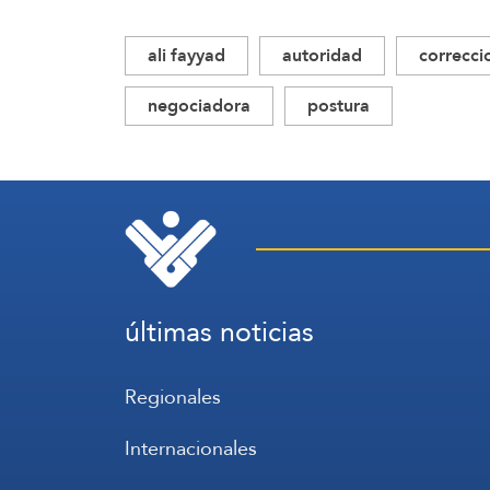
ali fayyad
autoridad
correcci
negociadora
postura
últimas noticias
Regionales
Internacionales