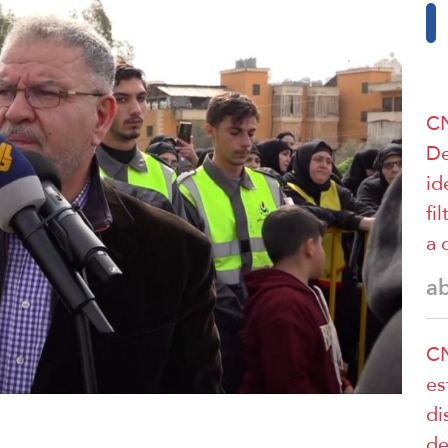
CN
De
id
fi
a 
a
CN
es
di
de