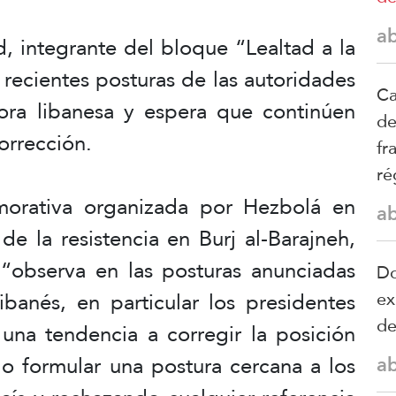
a
d, integrante del bloque “Lealtad a la
 recientes posturas de las autoridades
Ca
ora libanesa y espera que continúen
de
corrección.
fr
ré
orativa organizada por Hezbolá en
a
e la resistencia en Burj al-Barajneh,
“observa en las posturas anunciadas
Do
ibanés, en particular los presidentes
ex
d
na tendencia a corregir la posición
o formular una postura cercana a los
a