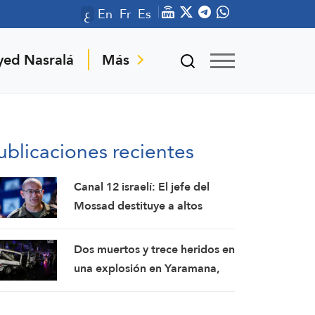
ع
En
Fr
Es
yed Nasralá
Más
ublicaciones recientes
Canal 12 israelí: El jefe del
Mossad destituye a altos
funcionarios tras el fracaso de
su intento por derrocar al
Dos muertos y trece heridos en
régimen iraní
una explosión en Yaramana,
en la zona rural de Damasco:
SANA