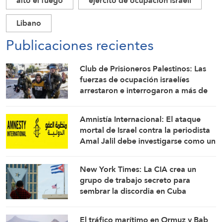
alto el fuego
ejército de ocupación israelí
Libano
Publicaciones recientes
Club de Prisioneros Palestinos: Las
fuerzas de ocupación israelíes
arrestaron e interrogaron a más de
60 ciudadanos del campamento de
Qalandia
Amnistía Internacional: El ataque
mortal de Israel contra la periodista
Amal Jalil debe investigarse como un
crimen de guerra
New York Times: La CIA crea un
grupo de trabajo secreto para
sembrar la discordia en Cuba
El tráfico marítimo en Ormuz y Bab