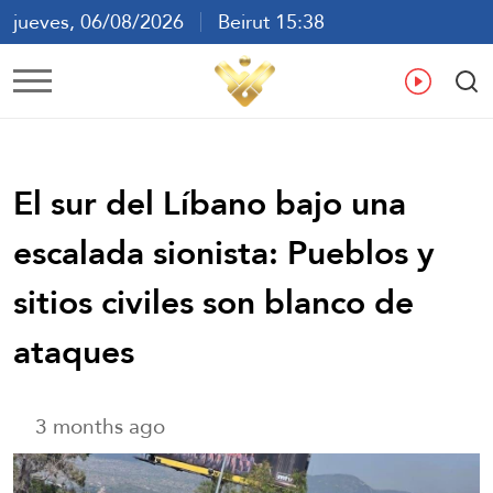
jueves, 06/08/2026
Beirut 15:38
ع
En
Fr
Es
El sur del Líbano bajo una
escalada sionista: Pueblos y
sitios civiles son blanco de
ataques
3 months ago