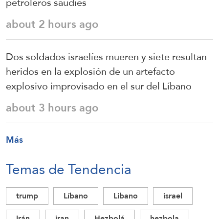
petroleros saudíes
about 2 hours ago
Dos soldados israelíes mueren y siete resultan
heridos en la explosión de un artefacto
explosivo improvisado en el sur del Líbano
about 3 hours ago
Más
Temas de Tendencia
trump
Líbano
Libano
israel
Irán
iran
Hezbolá
hezbola