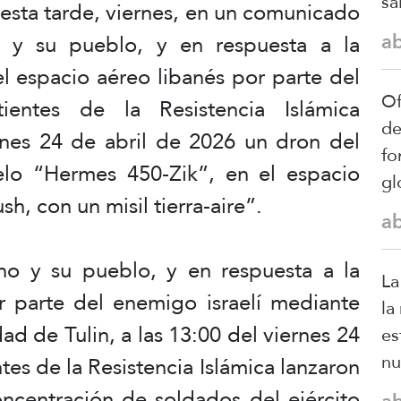
sa
 esta tarde, viernes, en un comunicado
a
 y su pueblo, y en respuesta a la
el espacio aéreo libanés por parte del
Of
ientes de la Resistencia Islámica
de
ernes 24 de abril de 2026 un dron del
fo
elo “Hermes 450-Zik”, en el espacio
gl
h, con un misil tierra-aire”.
a
o y su pueblo, y en respuesta a la
La
or parte del enemigo israelí mediante
la
dad de Tulin, a las 13:00 del viernes 24
es
nu
tes de la Resistencia Islámica lanzaron
ncentración de soldados del ejército