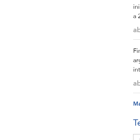
in
a 
a
Fi
ar
in
a
M
T