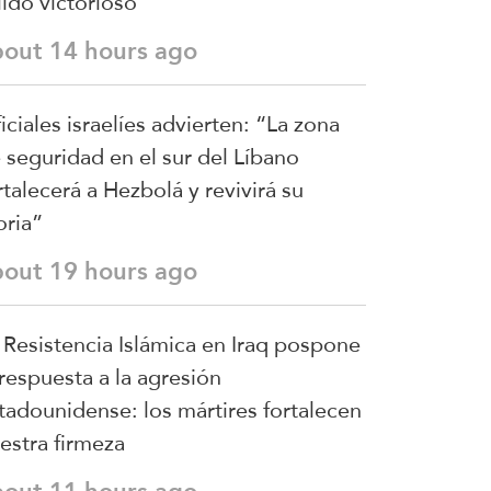
lido victorioso
bout 14 hours ago
iciales israelíes advierten: “La zona
 seguridad en el sur del Líbano
rtalecerá a Hezbolá y revivirá su
oria”
bout 19 hours ago
 Resistencia Islámica en Iraq pospone
 respuesta a la agresión
tadounidense: los mártires fortalecen
estra firmeza