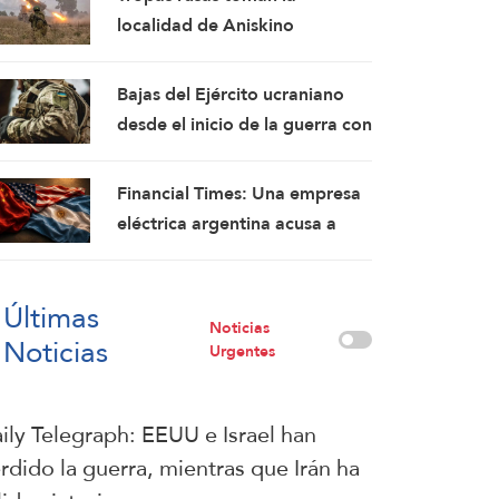
fórmulas de asedio por asedio
localidad de Aniskino
y escalada por escalada
Bajas del Ejército ucraniano
desde el inicio de la guerra con
Rusia ascienden a 2,5 millones:
Rusia
Financial Times: Una empresa
eléctrica argentina acusa a
Washington de interferir en un
proyecto con China
Últimas
Noticias
Noticias
Urgentes
ily Telegraph: EEUU e Israel han
rdido la guerra, mientras que Irán ha