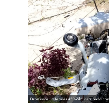
Dron israelí “Hermes 450-Zik” derribado co