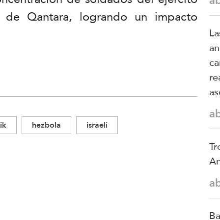
a
d de Qantara, logrando un impacto
La
an
ca
re
as
a
ik
hezbola
israeli
Tr
An
a
Ba