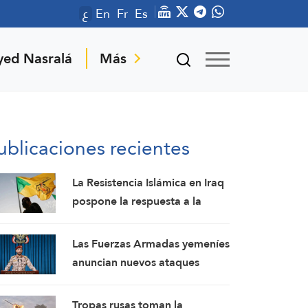
ع
En
Fr
Es
yed Nasralá
Más
ublicaciones recientes
La Resistencia Islámica en Iraq
pospone la respuesta a la
agresión estadounidense: los
mártires fortalecen nuestra
Las Fuerzas Armadas yemeníes
firmeza
anuncian nuevos ataques
contra un campamento militar
pro-saudí y reafirman sus
Tropas rusas toman la