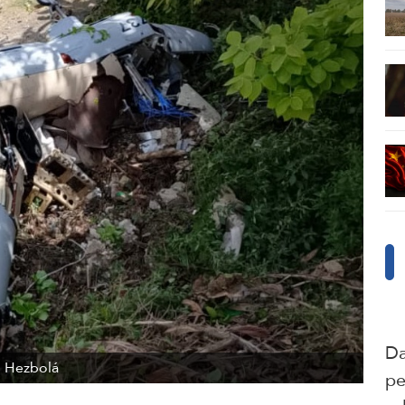
Da
n Hezbolá
pe