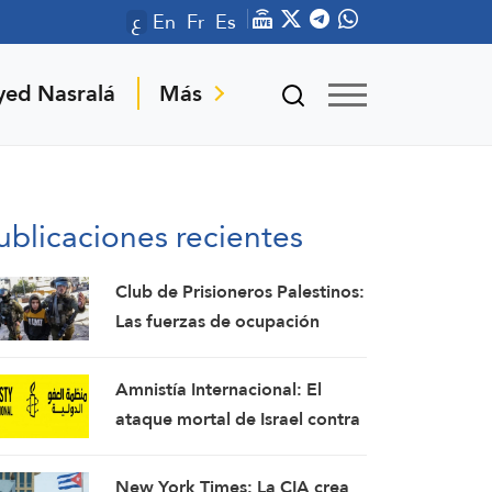
ع
En
Fr
Es
yed Nasralá
Más
ublicaciones recientes
Club de Prisioneros Palestinos:
Las fuerzas de ocupación
israelíes arrestaron e
interrogaron a más de 60
Amnistía Internacional: El
ciudadanos del campamento
ataque mortal de Israel contra
de Qalandia
la periodista Amal Jalil debe
investigarse como un crimen
New York Times: La CIA crea