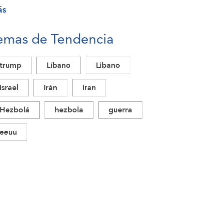
ás
emas de Tendencia
trump
Líbano
Libano
israel
Irán
iran
Hezbolá
hezbola
guerra
eeuu