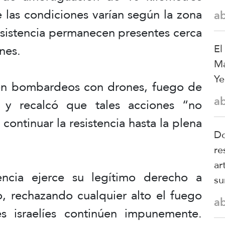
 las condiciones varían según la zona
a
esistencia permanecen presentes cerca
El
ones.
Ma
Ye
yen bombardeos con drones, fuego de
a
s, y recalcó que tales acciones “no
continuar la resistencia hasta la plena
Do
re
ar
encia ejerce su legítimo derecho a
su
o, rechazando cualquier alto el fuego
a
es israelíes continúen impunemente.