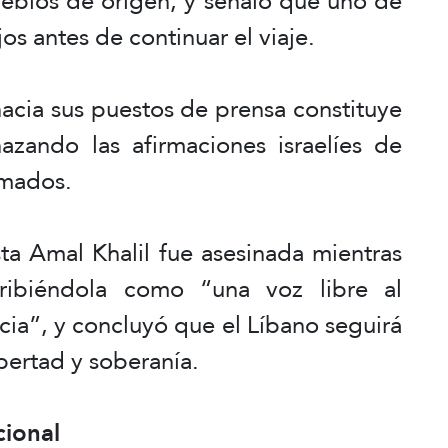
pueblos de origen, y señaló que uno de
os antes de continuar el viaje.
hacia sus puestos de prensa constituye
zando las afirmaciones israelíes de
rmados.
sta Amal Khalil fue asesinada mientras
ribiéndola como “una voz libre al
ncia”, y concluyó que el Líbano seguirá
ibertad y soberanía.
cional