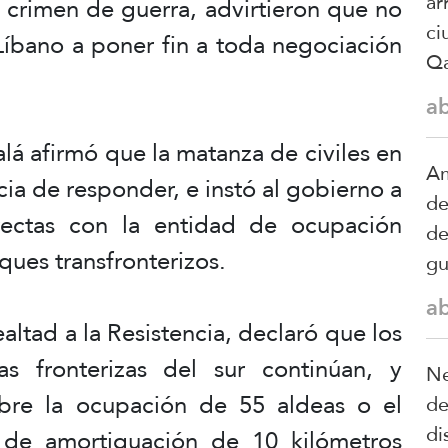
ar
crimen de guerra, advirtieron que no
ci
Líbano a poner fin a toda negociación
Qa
a
lá afirmó que la matanza de civiles en
Am
ncia de responder, e instó al gobierno a
de
rectas con la entidad de ocupación
de
aques transfronterizos.
gu
a
ltad a la Resistencia, declaró que los
as fronterizas del sur continúan, y
Ne
obre la ocupación de 55 aldeas o el
de
di
 de amortiguación de 10 kilómetros