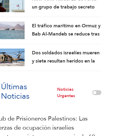
de guerra
un grupo de trabajo secreto
para sembrar la discordia en
Cuba
El tráfico marítimo en Ormuz y
Bab Al-Mandeb se reduce tras
el ataque de Yemen contra
petroleros saudíes
Dos soldados israelíes mueren
y siete resultan heridos en la
explosión de un artefacto
explosivo improvisado en el
Últimas
sur del Líbano
Noticias
Noticias
Urgentes
ub de Prisioneros Palestinos: Las
erzas de ocupación israelíes