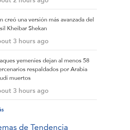
bout 2 hours ago
án creó una versión más avanzada del
sil Kheibar Shekan
bout 3 hours ago
aques yemeníes dejan al menos 58
rcenarios respaldados por Arabia
udí muertos
bout 3 hours ago
ás
emas de Tendencia