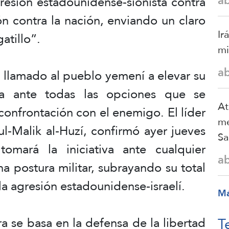
a
resión estadounidense-sionista contra
n contra la nación, enviando un claro
Ir
atillo”.
mi
a
 llamado al pueblo yemení a elevar su
ta ante todas las opciones que se
At
confrontación con el enemigo. El líder
me
l-Malik al-Huzí, confirmó ayer jueves
Sa
mará la iniciativa ante cualquier
a
a postura militar, subrayando su total
la agresión estadounidense-israelí.
M
T
a se basa en la defensa de la libertad