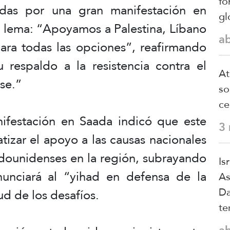
fo
das por una gran manifestación en
gl
el lema: “Apoyamos a Palestina, Líbano
a
ara todas las opciones”, reafirmando
 respaldo a la resistencia contra el
At
se.”
so
ce
ifestación en Saada indicó que este
3
izar el apoyo a las causas nacionales
adounidenses en la región, subrayando
Is
unciará al “yihad en defensa de la
As
Da
tud de los desafíos.
te