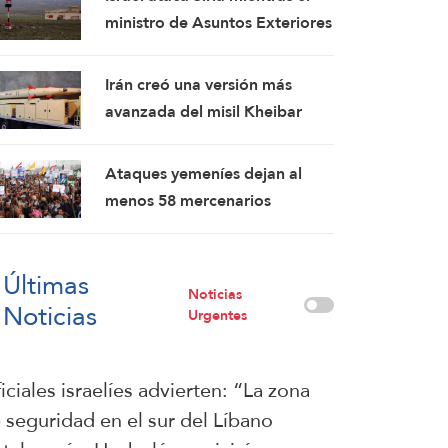
ministro de Asuntos Exteriores
turco visita Damasco,
poniendo de manifiesto las
Irán creó una versión más
tensiones entre Tel Aviv y
avanzada del misil Kheibar
Ankara
Shekan
Ataques yemeníes dejan al
menos 58 mercenarios
respaldados por Arabia Saudí
muertos
Últimas
Noticias
Noticias
Urgentes
iciales israelíes advierten: “La zona
 seguridad en el sur del Líbano