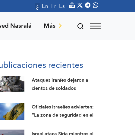
ع
En
Fr
Es
yed Nasralá
Más
ublicaciones recientes
Ataques iraníes dejaron a
cientos de soldados
estadounidenses con lesiones
cerebrales permanentes
Oficiales israelíes advierten:
“La zona de seguridad en el
sur del Líbano fortalecerá a
Hezbolá y revivirá su gloria”
Israel ataca Siria mientras el